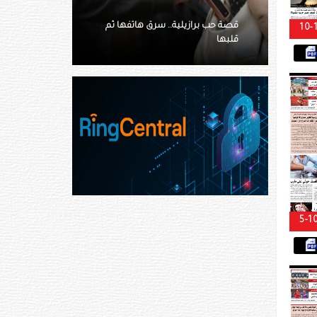
اتفها ثم
أنجبت بغابة ورفضت كشف موقع
10-
الرضيع
5-1