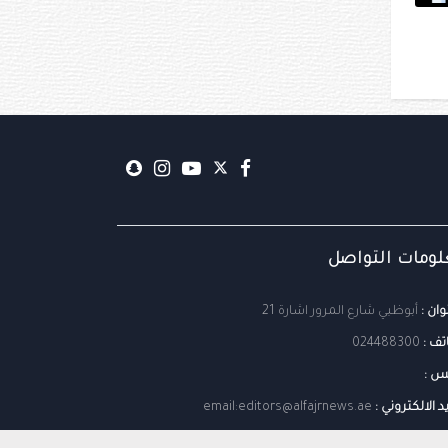
ومات التواصل
وان :
أبوظبي شارع المرور اشارة 21
تف :
024488300
س :
يد الالكتروني :
email:editors@alfajrnews.ae