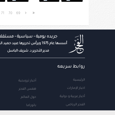
71
70
69
جريده يومية - سياسية - مستقله
أسسها عام 1975 ويرأس تحريرها عبيد حميد المزروعي
مدير التحرير د. شريف الباسل
روابط سريعه
الرئيسية
أخبار ترويجية
اخبار الإمارات
همس الفجر
أخبار عربية و دولية
حول العالم
الفجر الرياضى
بانوراما
المال والاعمال
سياحة