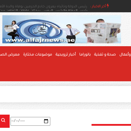
أخر الاخبار :
رئيس الدولة ونائباه يعزون خادم الحرمين بوفاة والدة ال
وأعمال
صحة و تغذية
بانوراما
أخبار ترويجية
موضوعات مختارة
معرض الصو
بحث