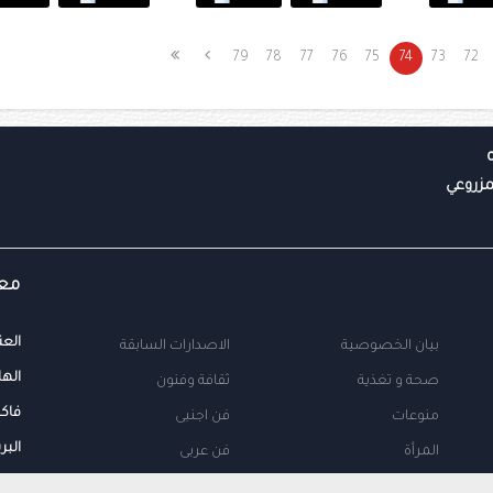
79
78
77
76
75
74
73
72
معل
العن
بيان الخصوصية
الاصدارات السابقة
الها
صحة و تغذية
ثقافة وفنون
فاك
منوعات
فن اجنبى
البر
المرأة
فن عربى
محلية
اتصل بنا